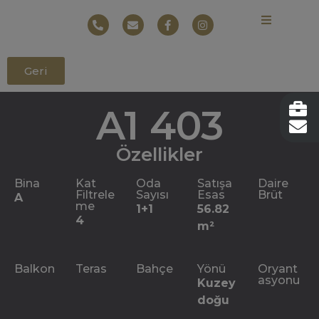
Geri
A1 403
Özellikler
Bina
Kat
Oda
Satışa
Daire
Filtrele
Sayısı
Esas
Brüt
A
me
1+1
56.82
4
m²
Balkon
Teras
Bahçe
Yönü
Oryant
asyonu
Kuzey
doğu