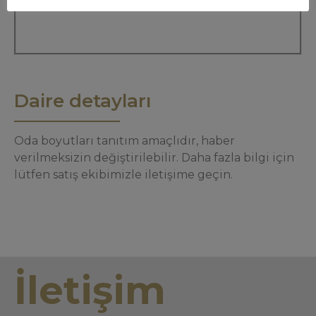
Daire detayları
Oda boyutları tanıtım amaçlıdır, haber
verilmeksizin değiştirilebilir. Daha fazla bilgi için
lütfen satış ekibimizle iletişime geçin.
İletişim