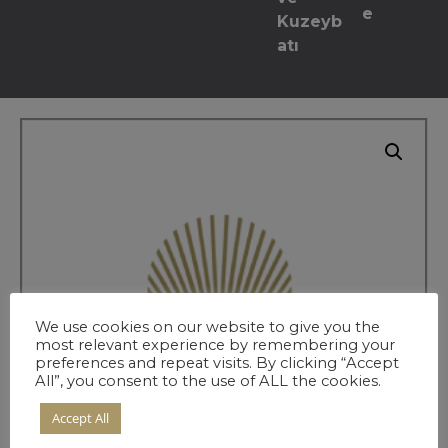
e
Kuzeyb
atı
We use cookies on our website to give you the
most relevant experience by remembering your
preferences and repeat visits. By clicking “Accept
All”, you consent to the use of ALL the cookies.
Accept All