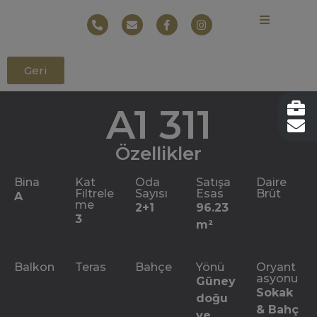
Geri
A1 311
Özellikler
Bina
Kat
Oda
Satışa
Daire
Filtrele
Sayısı
Esas
Brüt
A
me
2+1
96.23
3
m²
Balkon
Teras
Bahçe
Yönü
Oryant
asyonu
Güney
Sokak
doğu
& Bahç
ve