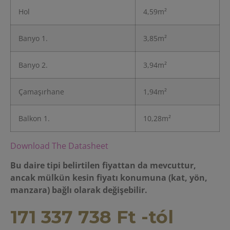
Hol
4,59m²
Banyo 1.
3,85m²
Banyo 2.
3,94m²
Çamaşırhane
1,94m²
Balkon 1.
10,28m²
Download The Datasheet
Bu daire tipi belirtilen fiyattan da mevcuttur,
ancak mülkün kesin fiyatı konumuna (kat, yön,
manzara) bağlı olarak değişebilir.
171 337 738
Ft
-tól