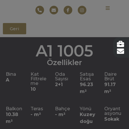
Geri
A1 1005
Özellikler
Bina
Kat
Oda
Satışa
Daire
Filtrele
Sayısı
Esas
Brüt
A
me
2+1
96.23
91.17
10
m²
m²
Balkon
Teras
Bahçe
Yönü
Oryant
asyonu
10.38
- m²
- m²
Kuzey
Sokak
m²
doğu