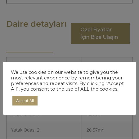
Daire detayları
Özel Fiyatlar
İçin Bize Ulaşın
Giriş
3,21m²
We use cookies on our website to give you the
most relevant experience by remembering your
Mutfak
8,11m²
preferences and repeat visits. By clicking “Accept
All”, you consent to the use of ALL the cookies.
Salon
26,83m²
Accept All
Yatak Odası 1.
12,95m²
Yatak Odası 2.
20,57m²