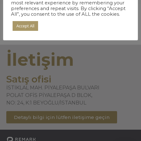
most relevant experience by remembering your
preferences and repeat visits. By clicking “Accept
All”, you consent to the use of ALL the cookies.
Accept All
İletişim
Satış ofisi
İSTİKLAL MAH. PİYALEPAŞA BULVARI
POLAT OFİS PİYALEPAŞA D BLOK,
NO: 24, K:1 BEYOĞLU/İSTANBUL
Detaylı bilgi için lütfen iletişime geçin